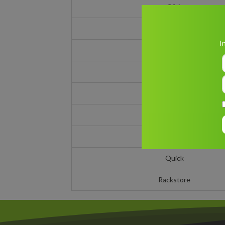
C&A
Delcambe
I
Hubo
Kiabi
Lunch Garden
MediaMarkt
Poltronesofà
Quick
Rackstore