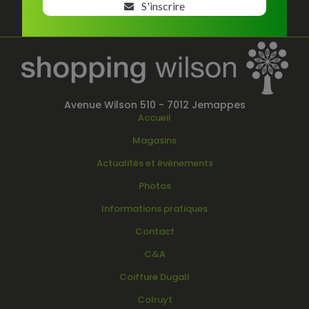
S'inscrire
Avenue Wilson 510 - 7012 Jemappes
Accueil
Magasins
Actualités et événements
Photos
Informations pratiques
Contact
C&A
Coiffure Dugall
Colruyt