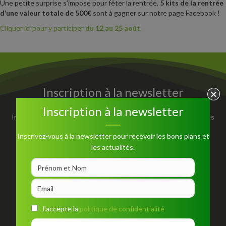
Une petite surprise s’impose pour fêter la rentrée,
5 kits de la rentrée
d’une valeur totale de 500€
sont à gagner sur notre page Facebook !
Cliquer ici pour y participer
du 12 au 25 août
.
Inscription à la newsletter
Inscription à la newsletter
Inscrivez-vous à la newsletter pour recevoir les bons plans et les
actualités.
Inscrivez-vous à la newsletter pour recevoir les bons plans et
les actualités.
S'inscrire
J'accepte la
politique de confidentialité
J'accepte la
politique de confidentialité